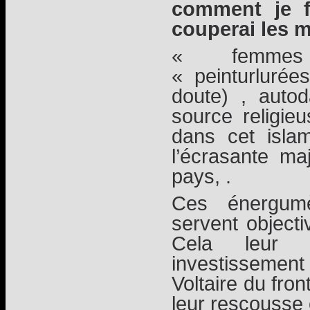
comment je f
couperai les 
« femmes
« peinturlurée
doute) , auto
source religie
dans cet islam
l’écrasante ma
pays, .
Ces énergumè
servent objecti
Cela leur 
investissemen
Voltaire du fro
leur rescousse 