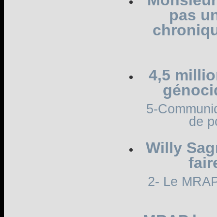
Monsieur
pas un
chroniqu
4,5 milli
génocid
5-Communiqu
de p
Willy Sag
fair
2- Le MRAP