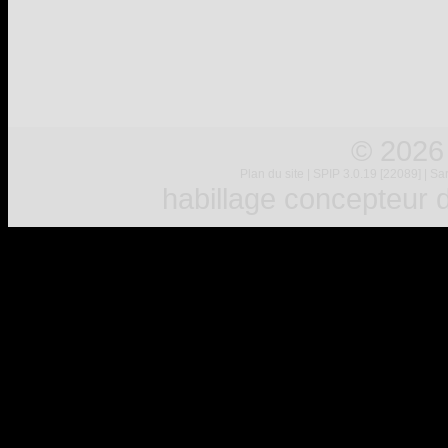
© 2026
Plan du site
|
SPIP 3.0.19 [22089]
|
Sar
habillage concepteur
d