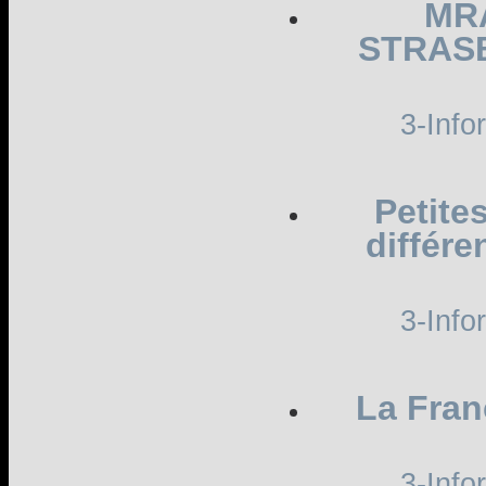
MR
STRAS
3-Info
Petite
différe
3-Info
La Fran
3-Info