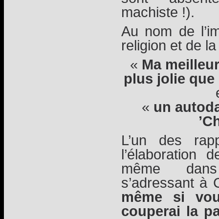
machiste !).
Au nom de l’im
religion et de l
«
Ma meilleur
plus jolie que
«
un autoda
’C
L’un des rap
l’élaboration 
même dans 
s’adressant à C
même si vou
couperai la p