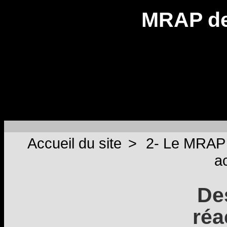
MRAP de
Accueil du site
>
2- Le MRAP
ac
De
réa