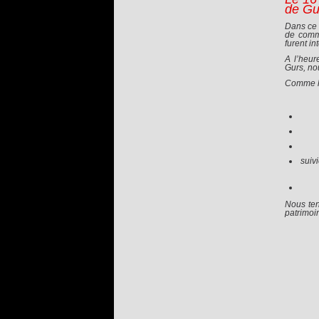
de Gu
Dans ce 
de commu
furent i
A l’heur
Gurs, no
Comme le
suiv
Nous ten
patrimoi