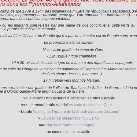
rs dans les Pyrenées-Atlantiques
camp de (de 1939 à 1944 des dizaines de milliers de républicains espagnols, d’é
nistes, d’opposants au nazisme (ceux que l’on appelait "les indésirables") et d
nternés dans des conditions épouvantables).
e où les migrants sont rejetés par une partie de nos concitoyens, cette visite a
us a permis de cultiver la mémoire.
 disait Aimé Césaire "un Peuple qui n’a pas de mémoire est un Peuple sans aveni
Le programme était le suivant
- 10 he visite guidée du camp de Gurs
- 12h : pique nique champêtre
- 14 h 30 : visite de la stèle érigée en mémoire des républicains espagnols,
ie de celle de l’étage de la maison du patrimoine d’Oloron-Sainte-Marie consacré
de Gurs (écrits, dessins, maquette...)
17 h : retour vers Mont de Marsan.
ons à remercier nos guides de l’office du Tourisme de Salies-de-Béarn et de la 
ne d’Oloron-Sainte-Marie
pour la qualité de la visite.
Nous invitons nos lecteurs à consulter les sites suivants
==> Le remarquable site de
l’Amicale du camp de Gurs
==> Le site "
enseigner l’histoire de la Shoah à propos du camp"
==>
La vidéo de présentation du Camp
==>
Une belle vidéo en espagnol
un moment de convivialité