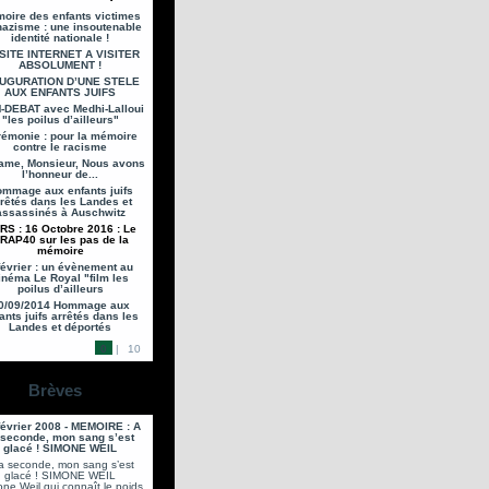
oire des enfants victimes
nazisme : une insoutenable
identité nationale !
SITE INTERNET A VISITER
ABSOLUMENT !
AUGURATION D’UNE STELE
AUX ENFANTS JUIFS
-DEBAT avec Medhi-Lalloui
"les poilus d’ailleurs"
émonie : pour la mémoire
contre le racisme
me, Monsieur, Nous avons
l’honneur de...
mmage aux enfants juifs
rêtés dans les Landes et
assassinés à Auschwitz
RS : 16 Octobre 2016 : Le
RAP40 sur les pas de la
mémoire
février : un évènement au
inéma Le Royal "film les
poilus d’ailleurs
0/09/2014 Hommage aux
ants juifs arrêtés dans les
Landes et déportés
0
|
10
Brèves
février 2008 - MEMOIRE : A
 seconde, mon sang s’est
glacé ! SIMONE WEIL
la seconde, mon sang s’est
glacé ! SIMONE WEIL
ne Weil qui connaît le poids