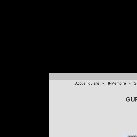
Accueil du site
>
9-Mémoire
>
G
GUR