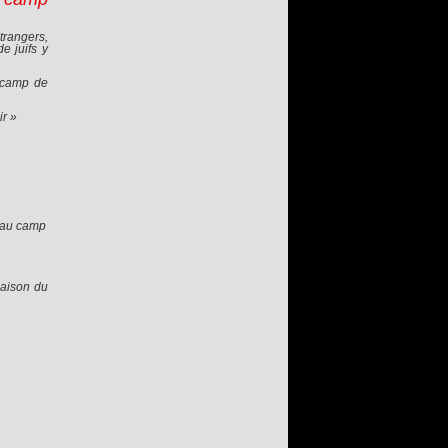
trangers,
e juifs y
u camp de
r »
e au camp
maison du