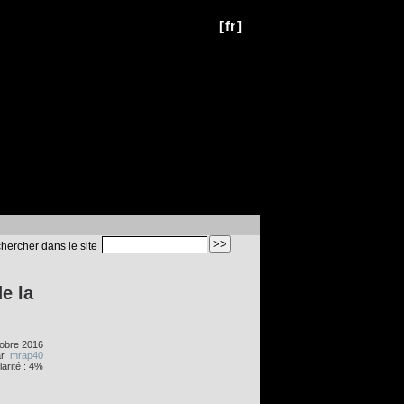
[
fr
]
hercher dans le site
e la
obre 2016
ar
mrap40
arité : 4%