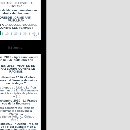
FICHAGE : D’EDVIGE A
EDVIRSP !
t de Marsan : semaine des
droits de l’homme
DRESDE : CRIME ANTI-
MUSULMAN
 A LA DOUBLE VIOLENCE
CONTRE LES FEMMES !
|
10
|
20
|
30
|
40
|
50
Brèves
ai 2012 - Agression contre
un lieu de culte chrétien
 mai 2012 - MRAP DE DE
TRASBOURG CONTRE LE
RACISME
 décembre 2010 - Petites
ases : différence de nature
ou de degré ?
s propos de Marine Le Pen
gnent et ont fort légitimement
raîné les dépôts de plaintes
de (...)
eptembre 2010 - La France
vue de la Roumanie
oilà comment les Roms de
Roumanie perçoivent la
France.....
e site de l’Alliance Civique
des (...)
oût 2010 - "Quand il y a en
 va ! c’est quand il y en a
aucoup suite qu’il y a des