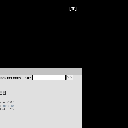
[
fr
]
hercher dans le site
EB
anvier 2007
ar
mrap40
arité : 7%