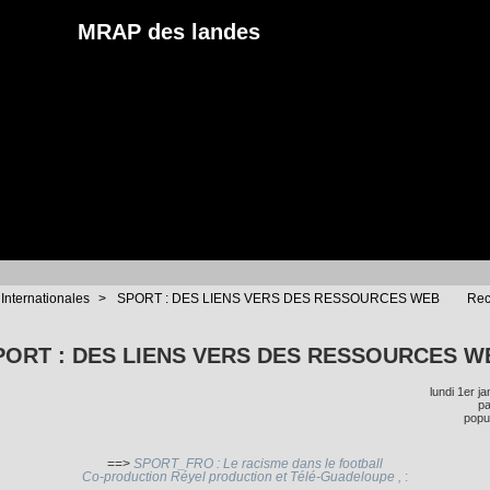
MRAP des landes
 Internationales
>
SPORT : DES LIENS VERS DES RESSOURCES WEB
Rec
PORT : DES LIENS VERS DES RESSOURCES W
lundi 1er j
p
popul
==>
SPORT_FRO : Le racisme dans le football
Co-production Réyel production et Télé-Guadeloupe ,
: