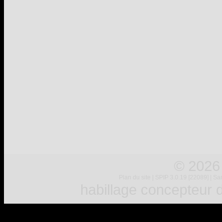
© 2026
Plan du site
|
SPIP 3.0.19 [22089]
|
Sar
habillage concepteur
d