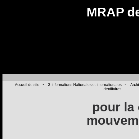
MRAP de
Accueil du site
>
3-Informations Nationales et Internationales
>
Arch
identitaires
pour la
mouvemen