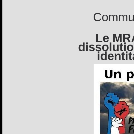
Commu
Le MR
dissoluti
identi