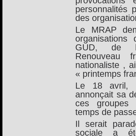
provocations 
personnalités p
des organisati
Le MRAP dema
organisations 
GUD, de l’
Renouveau fr
nationaliste , 
« printemps fra
Le 18 avril, l
annonçait sa dé
ces groupes d
temps de passe
Il serait parad
sociale a ét