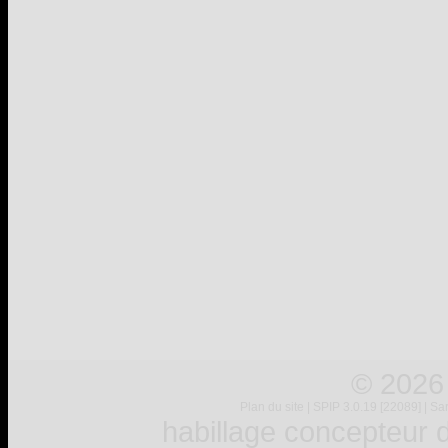
© 2026
Plan du site
|
SPIP 3.0.19 [22089]
|
Sar
habillage concepteur
d