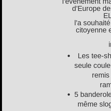
l’évènement ma
d’Europe de
E
l’a souhaité
citoyenne 
Les tee-sh
seule couleu
remis
ram
5 banderole
même slog