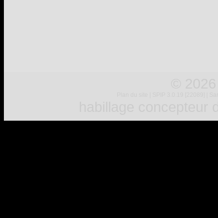
© 2026
Plan du site
|
SPIP 3.0.19 [22089]
|
Sar
habillage concepteur
d