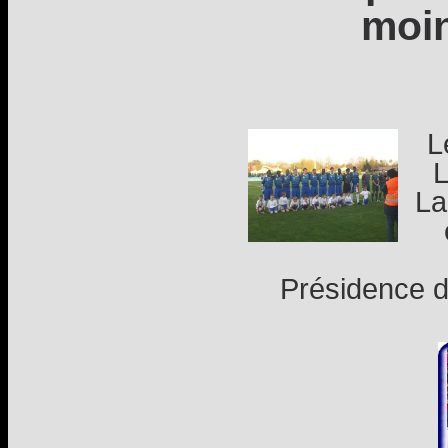
moin
L
L
La
Présidence d