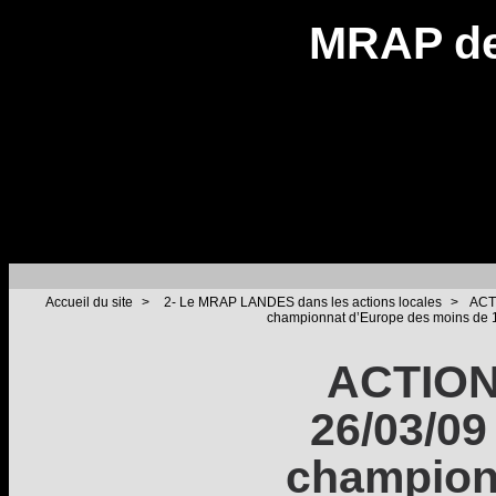
MRAP de
Accueil du site
>
2- Le MRAP LANDES dans les actions locales
>
ACT
championnat d’Europe des moins de 
ACTION
26/03/09
champion