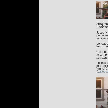
respon
l’ordr
Jesse Hu
pensaien
familles 
Le leade
les arme
C’est do
accompli
suis pas
Le missi
militant
"guns" à 
"
La théor