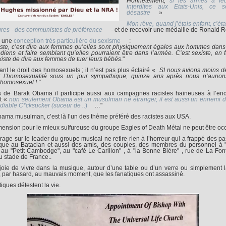
Honnêtement,
si les armes à feu
interdites aux Etats-Unis, ce s
désastre
»
Mon rêve, quand j’étais enfant, c’éta
ures - des communistes de préférence
- et de recevoir une médaille de Ronald 
si une
conception très particulière du sexisme
:
iste, c’est dire aux femmes qu’elles sont physiquement égales aux hommes dans 
diens et faire semblant qu’elles pourraient être dans l’armée. C’est sexiste, en fa
xiste de dire aux femmes de tuer leurs bébés
."
nt le droit des homosexuels ; il n’est pas plus éclairé «
SI nous avions moins de
t l’homosexualité sous un jour sympathique, quinze ans après nous n’aurion
homosexuel !."
 de Barak Obama il participe aussi aux campagnes racistes haineuses à l’en
t «
non seulement Obama est un musulman né étranger, il est aussi un ennemi d
 diable C*cksucker (suceur de .
.)
…"
ama musulman, c’est là l’un des thème préféré des racistes aux USA.
mension pour le mieux sulfureuse du groupe Eagles of Death Métal ne peut être occ
irage sur le leader du groupe musical ne retire rien à l’horreur qui a frappé des p
ue au Bataclan et aussi des amis, des couples, des membres du personnel à 
 au "Petit Cambodge", au "café Le Carillon" , à "la Bonne Bière" , rue de La Fon
u stade de France..
 joie de vivre dans la musique, autour d’une table ou d’un verre ou simplement l
, par hasard, au mauvais moment, que les fanatiques ont assassiné.
iques détestent la vie.