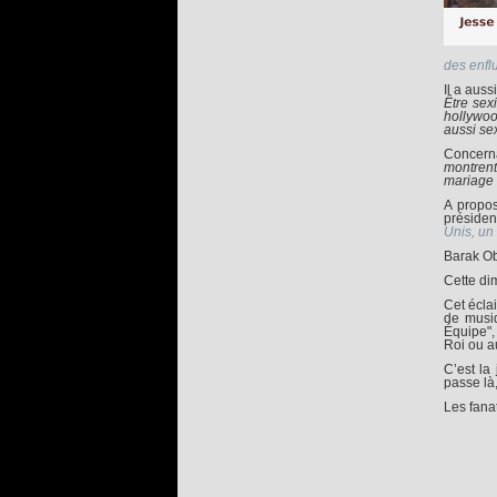
des enfl
Il a aus
Être sex
hollywoo
aussi se
Concerna
montren
mariage 
A propos
présiden
Unis, un
Barak Ob
Cette di
Cet écla
de musiq
Équipe",
Roi ou a
C’est la
passe là
Les fanat