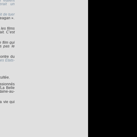
 étaient
erait un
it de tuer
Reagan ».
les films
it. C’est
 film qui
s pas le
contre du
es Etats-
ultée.
assionnés
"La Belle
taine-au-
a vie qui