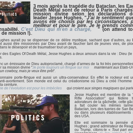
3 mois après la tragédie du Bataclan, les Ea
Death Métal sont de retour à Paris chargés
mission divine selon les déclarations d
leader Jesse Hughes, "
J’ai le sentiment q
avons été choisis par les circonstances, p
meilleur et pour le pire. Je le prends com
sabilité.
C’est Dieu qui m’en a chargé,
" (on attend t
e de mission !).
.
ghes aurait pu se dispenser de ce délire mystique, sachant que d’autres, au 
t aussi être missionnés par Dieu avant de faucher tant de jeunes vies, de pl
dans le désespoir et de traumatiser tout un pays,
r des Eagles Of Death Métal, Jesse Hughes a deux amours dans la vie : Dieu (le s
s.
nc un émissaire de Dieu autoproclamé, chargé d’armes de la foi très personnelles
r sa mission divine "
Je porte toujours un flingue sur moi
maintenant aux Etats-Un
 un cowboy, mais je veux être prêt
".
onnaire porte-flingue est aussi un ultra-conservateur. En effet le rockeur est u
 anti-avortement. Son monde est celui du créationisme où Dieu a créé l’homme
la ceinture.
ie de l’évolution est pour les imbéciles
qui croient aux singes magiques qui parl
Jesse Hughes est membre de la "
Rifle Association" qui fédère 
adorateurs de la gâchette, cette gâc
a fait couler les mêmes larm
Bataclan, lors des tueries de San B
ou dans plusieurs établissements 
des USA.
Elle est sommaire la pensée 
Hughes ; grand admirateur de Rea
ou Trump, citons-le «
Tout part en 