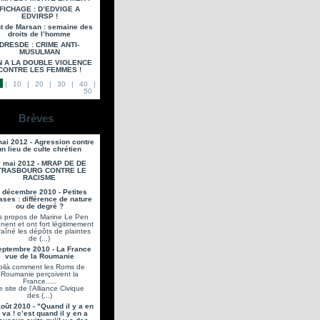
FICHAGE : D’EDVIGE A
EDVIRSP !
t de Marsan : semaine des
droits de l’homme
DRESDE : CRIME ANTI-
MUSULMAN
 A LA DOUBLE VIOLENCE
CONTRE LES FEMMES !
|
10
|
20
|
30
|
40
|
50
Brèves
ai 2012 - Agression contre
un lieu de culte chrétien
 mai 2012 - MRAP DE DE
TRASBOURG CONTRE LE
RACISME
 décembre 2010 - Petites
ases : différence de nature
ou de degré ?
s propos de Marine Le Pen
gnent et ont fort légitimement
raîné les dépôts de plaintes
de (...)
eptembre 2010 - La France
vue de la Roumanie
oilà comment les Roms de
Roumanie perçoivent la
France.....
e site de l’Alliance Civique
des (...)
oût 2010 - "Quand il y a en
 va ! c’est quand il y en a