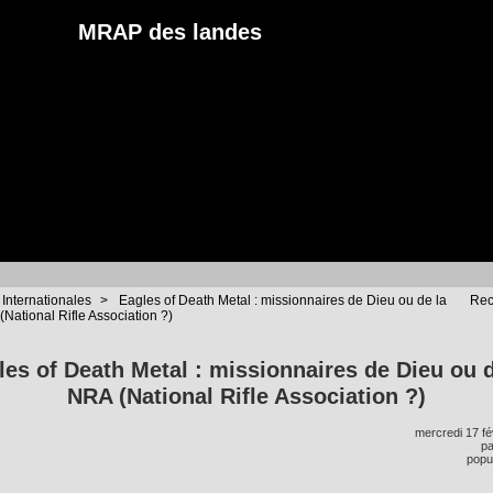
MRAP des landes
 Internationales
>
Eagles of Death Metal : missionnaires de Dieu ou de la
Rec
National Rifle Association ?)
les of Death Metal : missionnaires de Dieu ou d
NRA (National Rifle Association ?)
mercredi 17 fé
p
popul