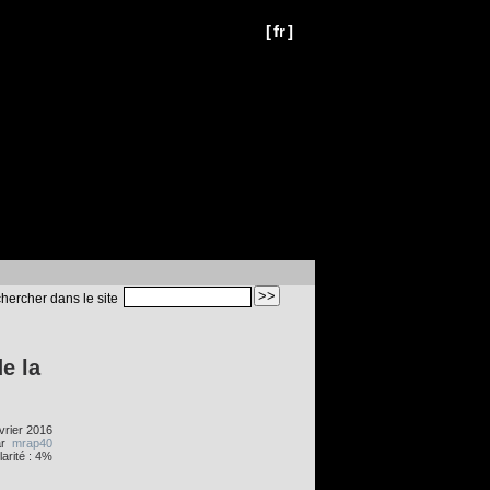
[
fr
]
hercher dans le site
e la
vrier 2016
ar
mrap40
arité : 4%