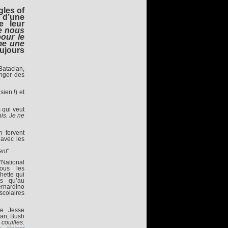
gles of
 d’une
e leur
ue nous
our le
me une
oujours
Bataclan,
onger des
ien !) et
 qui veut
is. Je ne
n fervent
 avec les
ent
".
National
tous les
hette qui
es qu’au
ernardino
scolaires
de Jesse
gan, Bush
couilles.