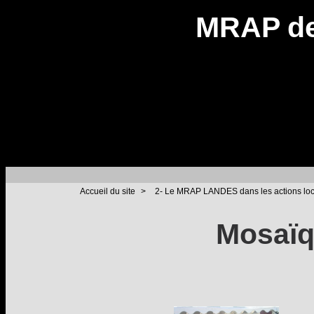
MRAP de
Accueil du site
>
2- Le MRAP LANDES dans les actions lo
Mosaïq