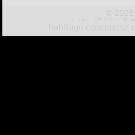
© 2026
Plan du site
|
SPIP 3.0.19 [22089]
|
Sar
habillage concepteur
d