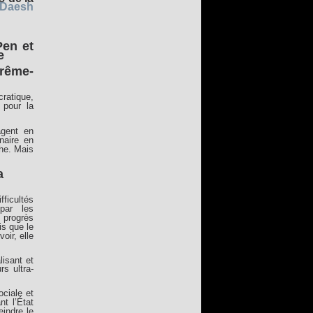
 Daesh
Pen et
e
trême-
ratique,
 pour la
tagent en
naire en
che. Mais
a
ficultés
par les
 progrès
is que le
oir, elle
isant et
rs ultra-
ociale et
t l’État
eindre le