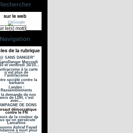
Rechercher
sur le web
Navigation
cles de la rubrique
"@ SANS DANGER"
ansDanger Mercredi
10 et vendredi 16/10...
antiracisme à la carte
n’est plus de
l’antiracisme
tre société contre la
barbarie
Landes :
Rassemblements
 la demande de nos
amis de LDH, c’est
avec...
AMPAGNE DE DONS
ursaut démocratique
contre le FN
suis de la couleur de
ux qu’on persécute"
Lamartine
uvons Ashraf Fayad
ndamné à mort pour