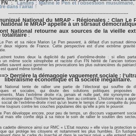
r FN
:. "
Landes : Marine le Pen et l’obsession musulmane,
tré dans l’airial
!
"
-------------------------------------------------------------------------------
niqué National du MRAP - Régionales : Clan Le 
 National le MRAP appelle à un sursaut démocratiqu
ont National retourne aux sources de la vieille ex
 totalitaire
:
Le Pen et sa nièce Marion Le Pen peuvent, à défaut d’un sursaut démoc
ir deux régions de France. Cette perspective est d’une extrême gravité
tie.
lustrent toutes deux la duplicité du parti d’extrême-droite : si elles par
un même socle xénophobe et raciste d’un FN hérité de l’ancien tortion
 elles savent aussi gommer les provocations les plus outrancières du patriar
re est quand même tombé.
==> Derrière la démagogie vaguement sociale : l’ultr
libéralisme économique et la société inégalitaire.
t National tente de rallier une partie de l’électorat qui souffre de dif
iques et sociales, qui doute des solutions politiques proposées 
ements, Mais l’extrême droite n’a, jamais et nulle part, été synonyme de
t économique dans l’histoire humaine, bien au contraire. L’histoire nous a appr
 social de l’extrême-droite n’est qu’un leurre le temps d’une conquête du pouv
rne toujours contre les couches populaires dès qu’elle a pris le pouvoir.
le Pen développe encore, pour peu de temps, un discours vaguement social
éral mais elle confie déjà à sa nièce le soin de rallier le soutien des secteu
.
 cadette dénonce ainsi sur RMC « L’Etat nounou » elle vise la protection s
que qui protège les citoyens et notamment les plus humbles. En fustigean
ésent dans le cadre du marché et dans le secteur privé » elle entend restr