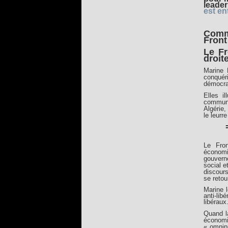
leade
est en
Commu
Front
Le Fr
droite
Marine 
conquér
démocra
Elles il
commun 
Algérie,
le leur
Le Fron
économ
gouvern
social e
discours
se retou
Marine 
anti-lib
libéraux
Quand la
économi
« omnipr