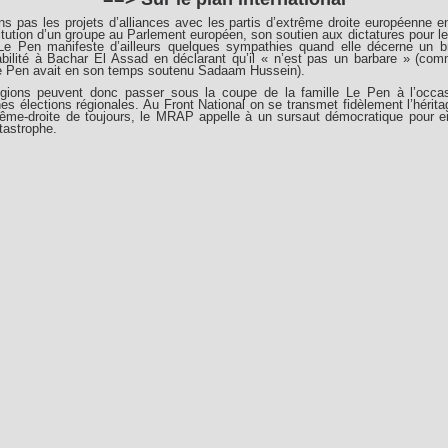
ns pas les projets d’alliances avec les partis d’extrême droite européenne 
itution d’un groupe au Parlement européen, son soutien aux dictatures pour l
Le Pen manifeste d’ailleurs quelques sympathies quand elle décerne un b
abilité à Bachar El Assad en déclarant qu’il « n’est pas un barbare » (co
e Pen avait en son temps soutenu Sadaam Hussein).
gions peuvent donc passer sous la coupe de la famille Le Pen à l’occa
es élections régionales. Au Front National on se transmet fidèlement l’hérita
trême-droite de toujours, le MRAP appelle à un sursaut démocratique pour 
tastrophe.