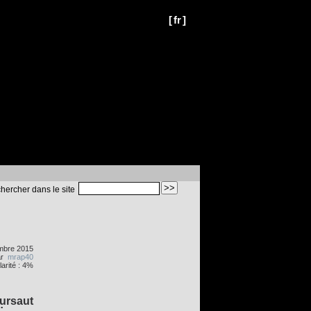
[
fr
]
hercher dans le site
embre 2015
ar
mrap40
arité : 4%
rsaut
: