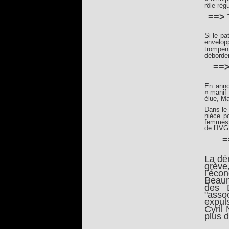
rôle rég
==> 
Si le pa
envelop
trompen
débordem
==>
En annon
« manif 
élue, Ma
Dans le 
nièce p
femmes,
de l’IVG
=
La dém
grève
l’éco
Beaum
des D
"asso
expul
Cyril
plus 