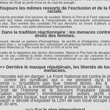
ulateur de l’Etat au profit d’une loi du marché aveugle.
Toujours les mêmes ressorts de l’exclusion et de la 
raciale.
triarche procédait d’un racisme de soudard, Marine le Pen et le Front nationa
pent leur haine xénophobe et l’islamophobie de précautions sémantique
t plus. Bon nombre des candidats FN aux élections se livrent d’ailleurs a
ents racistes, tout particulièrement islamophobes
 Dans la tradition réactionnaire : les menaces contre
droits des femmes.
çant, devant un parterre d’homophobes, de pro-life et d’intégristes chréti
pour tous », la suppression des subventions au planning familial au cas où el
rion Maréchal Le Pen visait le droit à l’IVG et la loi Veil.
cadre de la répartition des tâches électorales, Marine le Pen feint de désapp
our ne pas s’aliéner la droite moins conservatrice en ce qui concerne le d
 mais en janvier 2014 c’est elle-même qui théorisait sur une supposée bana
.
=> Derrière le masque républicain, les libertés de to
menacées.
ocratie est en danger. Le Front National est contre le d
, contre les syndicats qui « ne pensent qu’à b
nomie ». N’oublions pas que Steeve Briois, élu à
ont en 2014, a immédiatement annoncé la couleur : la
roit de l’Homme et le Secours Populaire (quali
ciation gauchiste") immédiatement avisés qu’ils é
sés de leurs locaux, tout comme à Mantes la Ville le ma
 Nauth a décidé d’expulser la LDH de son local occupé 
de 20 ans.
==> Sur le plan international