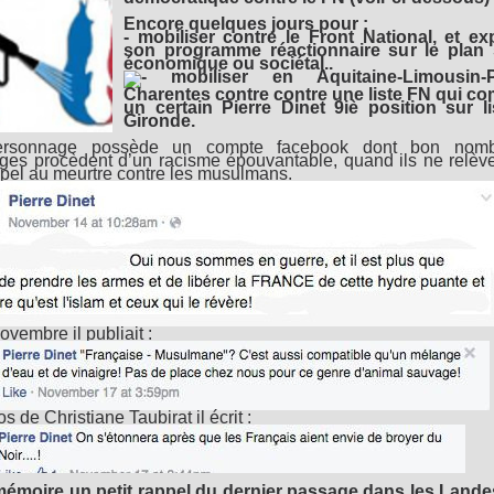
Encore quelques jours pour :
- mobiliser contre le Front National, et ex
son programme réactionnaire sur le plan s
économique ou sociétal..
mobiliser en Aquitaine-Limousin-P
Charentes contre contre une liste FN qui c
un certain Pierre Dinet 9iè position sur l
Gironde.
rsonnage possède un compte facebook dont bon nom
es procèdent d’un racisme épouvantable, quand ils ne relèv
ppel au meurtre contre les musulmans.
ovembre il publiait :
s de Christiane Taubirat il écrit :
émoire un petit rappel du dernier passage dans les Lande