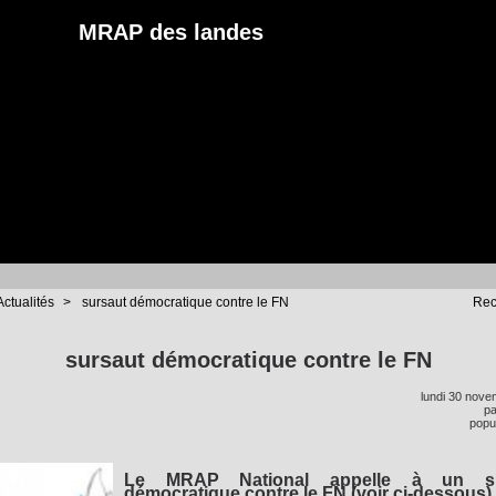
MRAP des landes
Actualités
>
sursaut démocratique contre le FN
Rec
sursaut démocratique contre le FN
lundi 30 nov
p
popul
Le MRAP National appelle à un su
démocratique contre le FN (voir ci-dessous) 