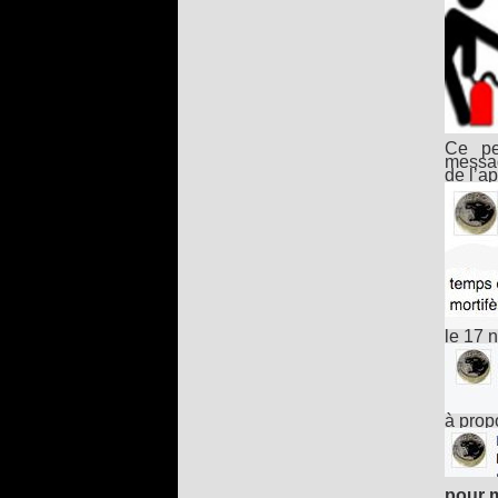
Ce pe
messag
de l’a
le 17 n
à propo
pour m