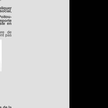
pliquer
ocial,
oitou-
omporte
iste en
bre de
ent pas
s de la