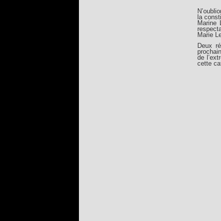
N’oublio
la const
Marine 
respect
Marie L
Deux ré
prochain
de l’ex
cette ca