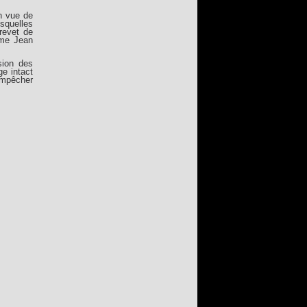
en vue de
esquelles
revet de
mme Jean
sion des
ge intact
empêcher