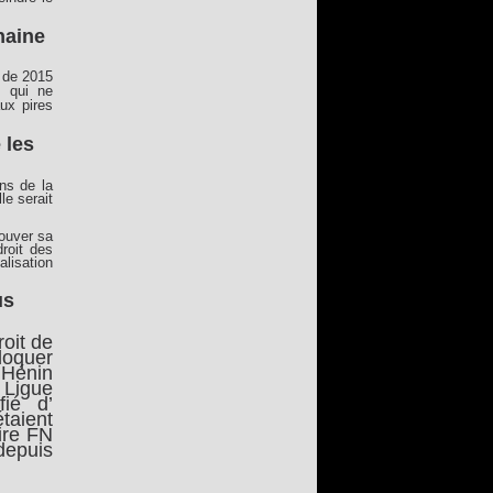
haine
l de 2015
s qui ne
ux pires
 les
ens de la
le serait
rouver sa
roit des
lisation
us
roit de
loquer
 Hénin
 Ligue
fié d’
taient
ire FN
depuis