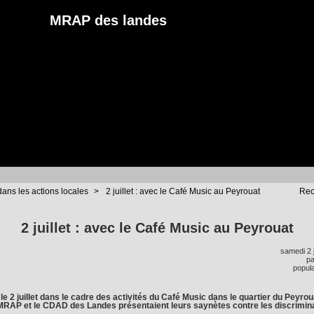
MRAP des landes
ns les actions locales
>
2 juillet : avec le Café Music au Peyrouat
Rec
2 juillet : avec le Café Music au Peyrouat
samedi 2 j
p
popula
le 2 juillet dans le cadre des activités du Café Music dans le quartier du Peyrou
MRAP et le CDAD des Landes présentaient leurs saynètes contre les discrimin