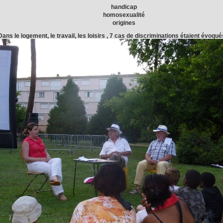
handicap
homosexualité
origines
Dans le logement, le travail, les loisirs , 7 cas de discriminations étaient évoqué