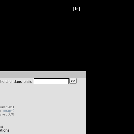
[
fr
]
hercher dans le site
uillet 2011
ar
mrap40
rité : 30%
at
ations