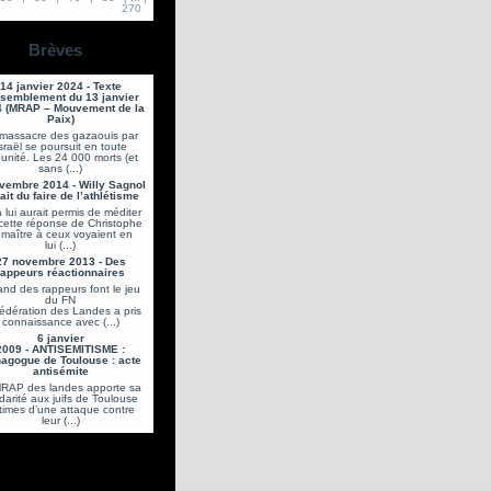
270
Brèves
14 janvier 2024 - Texte
semblement du 13 janvier
 (MRAP – Mouvement de la
Paix)
massacre des gazaouis par
sraël se poursuit en toute
unité. Les 24 000 morts (et
sans (...)
vembre 2014 - Willy Sagnol
ait du faire de l’athlétisme
 lui aurait permis de méditer
cette réponse de Christophe
maître à ceux voyaient en
lui (...)
27 novembre 2013 - Des
rappeurs réactionnaires
nd des rappeurs font le jeu
du FN
fédération des Landes a pris
connaissance avec (...)
6 janvier
2009 - ANTISEMITISME :
agogue de Toulouse : acte
antisémite
MRAP des landes apporte sa
idarité aux juifs de Toulouse
ctimes d’une attaque contre
leur (...)