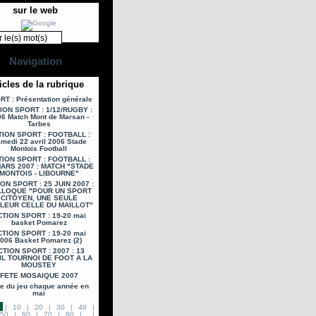
sur le web
Navigation
icles de la rubrique
T : Présentation générale
ION SPORT : 1/12/RUGBY :
6 Match Mont de Marsan -
Tarbes
ION SPORT : FOOTBALL :
medi 22 avril 2006 Stade
Montois Football
ION SPORT : FOOTBALL :
MARS 2007 : MATCH "STADE
MONTOIS - LIBOURNE"
ON SPORT : 25 JUIN 2007 :
LOQUE "POUR UN SPORT
CITOYEN, UNE SEULE
LEUR CELLE DU MAILLOT"
TION SPORT : 19-20 mai
basket Pomarez
TION SPORT : 19-20 mai
006 Basket Pomarez (2)
CTION SPORT : 2007 : 13
IL TOURNOI DE FOOT A LA
MOUSTEY
FETE MOSAIQUE 2007
te du jeu chaque année en
mai
|
10
|
20
|
30
|
40
|
50
|
60
|
70
|
80
|
...
|