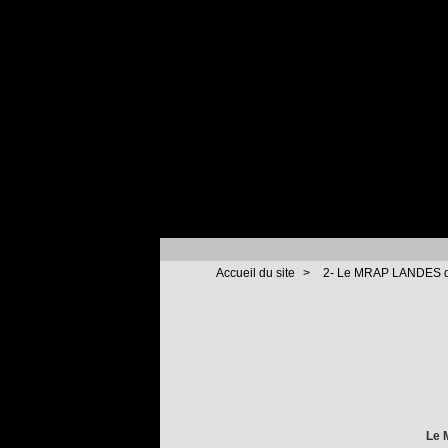
Accueil du site
>
2- Le MRAP LANDES da
Le 