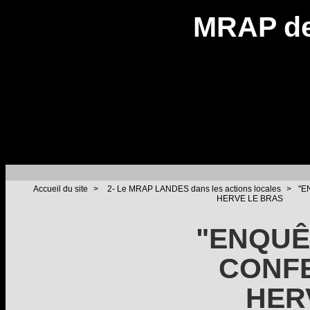
MRAP de
Accueil du site
>
2- Le MRAP LANDES dans les actions locales
>
"E
HERVE LE BRAS
"ENQUÊ
CONF
HER