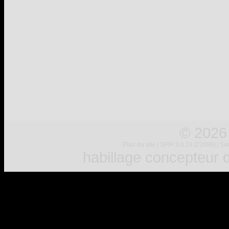
© 2026
Plan du site
|
SPIP 3.0.19 [22089]
|
Sar
habillage concepteur
d